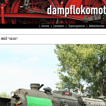
Home
Updates
Typengalerie
Mitwirkende
- BDŽ "16.01"