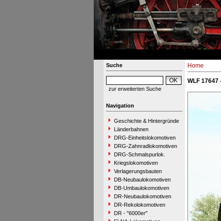
Suche
Home
WLF 17647 
zur erweiterten Suche
Navigation
Geschichte & Hintergründe
Länderbahnen
DRG-Einheitslokomotiven
DRG-Zahnradlokomotiven
DRG-Schmalspurlok.
Kriegslokomotiven
Verlagerungsbauten
DB-Neubaulokomotiven
DB-Umbaulokomotiven
DR-Neubaulokomotiven
DR-Rekolokomotiven
DR - "6000er"