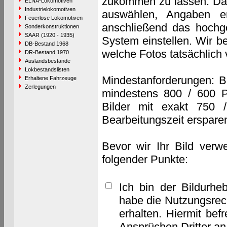
zukommen zu lassen. Das 
ELNA-Lokomotiven
Industrielokomotiven
auswählen, Angaben e
Feuerlose Lokomotiven
anschließend das hochge
Sonderkonstruktionen
SAAR (1920 - 1935)
System einstellen. Wir b
DB-Bestand 1968
welche Fotos tatsächlich
DR-Bestand 1970
Auslandsbestände
Lokbestandslisten
Mindestanforderungen: B
Erhaltene Fahrzeuge
Zerlegungen
mindestens 800 / 600 P
Bilder mit exakt 750 
Bearbeitungszeit erspare
Bevor wir Ihr Bild verw
folgender Punkte:
Ich bin der Bildurhe
habe die Nutzungsrec
erhalten. Hiermit bef
Ansprüchen Dritter a