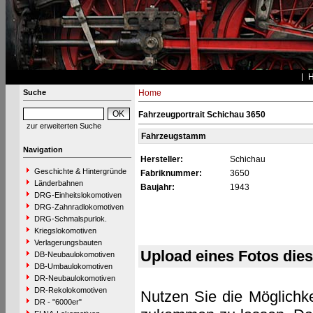
Suche
Home
Fahrzeugportrait Schichau 3650
zur erweiterten Suche
Fahrzeugstamm
Navigation
Hersteller:
Schichau
Geschichte & Hintergründe
Fabriknummer:
3650
Länderbahnen
Baujahr:
1943
DRG-Einheitslokomotiven
DRG-Zahnradlokomotiven
DRG-Schmalspurlok.
Kriegslokomotiven
Verlagerungsbauten
Upload eines Fotos die
DB-Neubaulokomotiven
DB-Umbaulokomotiven
DR-Neubaulokomotiven
DR-Rekolokomotiven
Nutzen Sie die Möglichke
DR - "6000er"