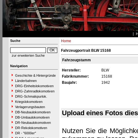
Suche
Home
Fahrzeugportrait BLW 15168
zur erweiterten Suche
Fahrzeugstamm
Navigation
Hersteller:
BLW
Geschichte & Hintergründe
Fabriknummer:
15168
Länderbahnen
Baujahr:
1942
DRG-Einheitslokomotiven
DRG-Zahnradlokomotiven
DRG-Schmalspurlok.
Kriegslokomotiven
Verlagerungsbauten
Upload eines Fotos die
DB-Neubaulokomotiven
DB-Umbaulokomotiven
DR-Neubaulokomotiven
DR-Rekolokomotiven
Nutzen Sie die Möglichke
DR - "6000er"