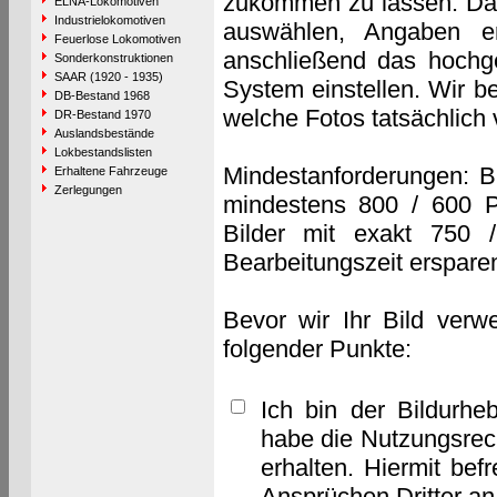
zukommen zu lassen. Das 
ELNA-Lokomotiven
Industrielokomotiven
auswählen, Angaben e
Feuerlose Lokomotiven
anschließend das hochge
Sonderkonstruktionen
SAAR (1920 - 1935)
System einstellen. Wir b
DB-Bestand 1968
welche Fotos tatsächlich
DR-Bestand 1970
Auslandsbestände
Lokbestandslisten
Mindestanforderungen: B
Erhaltene Fahrzeuge
Zerlegungen
mindestens 800 / 600 P
Bilder mit exakt 750 
Bearbeitungszeit erspare
Bevor wir Ihr Bild verw
folgender Punkte:
Ich bin der Bildurhe
habe die Nutzungsrec
erhalten. Hiermit bef
Ansprüchen Dritter a