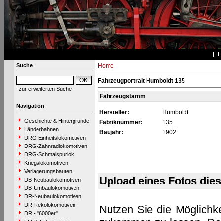
Suche
Home
Fahrzeugportrait Humboldt 135
zur erweiterten Suche
Fahrzeugstamm
Navigation
Hersteller:
Humboldt
Geschichte & Hintergründe
Fabriknummer:
135
Länderbahnen
Baujahr:
1902
DRG-Einheitslokomotiven
DRG-Zahnradlokomotiven
DRG-Schmalspurlok.
Kriegslokomotiven
Verlagerungsbauten
Upload eines Fotos die
DB-Neubaulokomotiven
DB-Umbaulokomotiven
DR-Neubaulokomotiven
DR-Rekolokomotiven
Nutzen Sie die Möglichke
DR - "6000er"