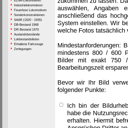
zukommen zu lassen. Das 
ELNA-Lokomotiven
Industrielokomotiven
auswählen, Angaben e
Feuerlose Lokomotiven
anschließend das hochge
Sonderkonstruktionen
SAAR (1920 - 1935)
System einstellen. Wir b
DB-Bestand 1968
welche Fotos tatsächlich
DR-Bestand 1970
Auslandsbestände
Lokbestandslisten
Mindestanforderungen: B
Erhaltene Fahrzeuge
Zerlegungen
mindestens 800 / 600 P
Bilder mit exakt 750 
Bearbeitungszeit erspare
Bevor wir Ihr Bild verw
folgender Punkte:
Ich bin der Bildurhe
habe die Nutzungsrec
erhalten. Hiermit bef
Ansprüchen Dritter a