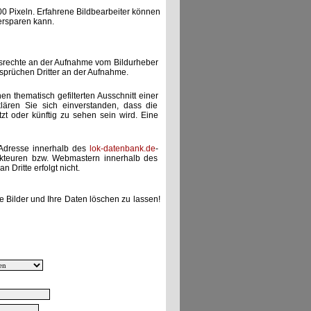
00 Pixeln. Erfahrene Bildbearbeiter können
ersparen kann.
gsrechte an der Aufnahme vom Bildurheber
nsprüchen Dritter an der Aufnahme.
nen thematisch gefilterten Ausschnitt einer
lären Sie sich einverstanden, dass die
etzt oder künftig zu sehen sein wird. Eine
-Adresse innerhalb des
lok-datenbank.de
-
akteuren bzw. Webmastern innerhalb des
 Dritte erfolgt nicht.
e Bilder und Ihre Daten löschen zu lassen!