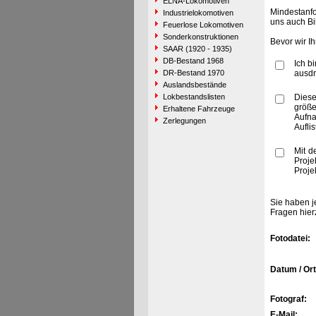
ELNA-Lokomotiven
Mindestanfo
Industrielokomotiven
uns auch Bi
Feuerlose Lokomotiven
Sonderkonstruktionen
Bevor wir I
SAAR (1920 - 1935)
DB-Bestand 1968
Ich b
DR-Bestand 1970
ausdr
Auslandsbestände
Lokbestandslisten
Diese
größe
Erhaltene Fahrzeuge
Aufn
Zerlegungen
Aufli
Mit d
Proje
Proje
Sie haben j
Fragen hier
Fotodatei:
Datum / Ort
Fotograf:
E-Mail: