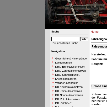
Suche
Home
Fahrzeugpor
zur erweiterten Suche
Fahrzeugs
Navigation
Hersteller:
Geschichte & Hintergründe
Fabriknum
Länderbahnen
Baujahr:
DRG-Einheitslokomotiven
DRG-Zahnradlokomotiven
DRG-Schmalspurlok.
Kriegslokomotiven
Verlagerungsbauten
Upload ein
DB-Neubaulokomotiven
DB-Umbaulokomotiven
Nutzen Sie 
DR-Neubaulokomotiven
der Festpla
DR-Rekolokomotiven
bearbeiten 
DR - "6000er"
werden.