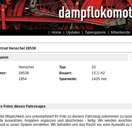
Home
Updates
Typengalerie
Mitwirkende
trait Henschel 28538
tamm
Henschel
Typ:
23
mer:
28538
Bauart:
1'C1'-h2
1954
Spurweite:
1435 mm
es Fotos dieses Fahrzeuges
die Möglichkeit, uns unkompliziert Ihr Foto zu diesem Fahrzeug zukommen zu lassen
tte auswählen, Angaben ergänzen und abschicken - fertig. Wir werden anschli
und in unser System einstellen. Wir behalten uns das Recht vor, eine Auswahl zu t