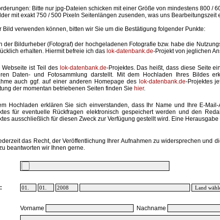
rderungen: Bitte nur jpg-Dateien schicken mit einer Größe von mindestens 800 / 6
lder mit exakt 750 / 500 Pixeln Seitenlängen zusenden, was uns Bearbeitungszeit 
hr Bild verwenden können, bitten wir Sie um die Bestätigung folgender Punkte:
in der Bildurheber (Fotograf) der hochgeladenen Fotografie bzw. habe die Nutzun
ücklich erhalten. Hiermit befreie ich das
lok-datenbank.de
-Projekt von jeglichen A
 Webseite ist Teil des
lok-datenbank.de
-Projektes. Das heißt, dass diese Seite ei
ren Daten- und Fotosammlung darstellt. Mit dem Hochladen Ihres Bildes erk
ahme auch ggf. auf einer anderen Homepage des
lok-datenbank.de
-Projektes j
stung der momentan betriebenen Seiten finden Sie
hier
.
em Hochladen erklären Sie sich einverstanden, dass Ihr Name und Ihre E-Mail
ktes für eventuelle Rückfragen elektronisch gespeichert werden und den Red
ktes ausschließlich für diesen Zweck zur Verfügung gestellt wird. Eine Herausgabe an
ederzeit das Recht, der Veröffentlichung Ihrer Aufnahmen zu widersprechen und di
zu beantworten wir Ihnen gerne.
:
Vorname
Nachname