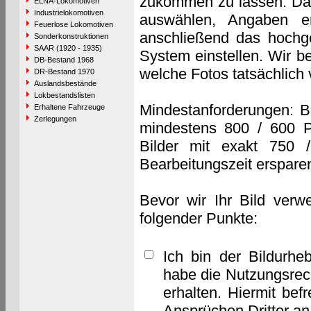
zukommen zu lassen. Das 
ELNA-Lokomotiven
Industrielokomotiven
auswählen, Angaben e
Feuerlose Lokomotiven
anschließend das hochge
Sonderkonstruktionen
SAAR (1920 - 1935)
System einstellen. Wir b
DB-Bestand 1968
welche Fotos tatsächlich
DR-Bestand 1970
Auslandsbestände
Lokbestandslisten
Mindestanforderungen: B
Erhaltene Fahrzeuge
Zerlegungen
mindestens 800 / 600 P
Bilder mit exakt 750 
Bearbeitungszeit erspare
Bevor wir Ihr Bild verw
folgender Punkte:
Ich bin der Bildurhe
habe die Nutzungsrec
erhalten. Hiermit bef
Ansprüchen Dritter a