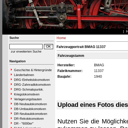
Suche
Home
Fahrzeugportrait BMAG 11337
zur erweiterten Suche
Fahrzeugstamm
Navigation
Hersteller:
BMAG
Geschichte & Hintergründe
Fabriknummer:
11337
Länderbahnen
Baujahr:
1940
DRG-Einheitslokomotiven
DRG-Zahnradlokomotiven
DRG-Schmalspurlok.
Kriegslokomotiven
Verlagerungsbauten
Upload eines Fotos die
DB-Neubaulokomotiven
DB-Umbaulokomotiven
DR-Neubaulokomotiven
DR-Rekolokomotiven
Nutzen Sie die Möglichke
DR - "6000er"