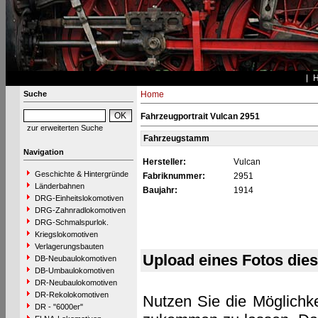
Suche
Home
Fahrzeugportrait Vulcan 2951
zur erweiterten Suche
Fahrzeugstamm
Navigation
Hersteller:
Vulcan
Geschichte & Hintergründe
Fabriknummer:
2951
Länderbahnen
Baujahr:
1914
DRG-Einheitslokomotiven
DRG-Zahnradlokomotiven
DRG-Schmalspurlok.
Kriegslokomotiven
Verlagerungsbauten
Upload eines Fotos die
DB-Neubaulokomotiven
DB-Umbaulokomotiven
DR-Neubaulokomotiven
DR-Rekolokomotiven
Nutzen Sie die Möglichke
DR - "6000er"