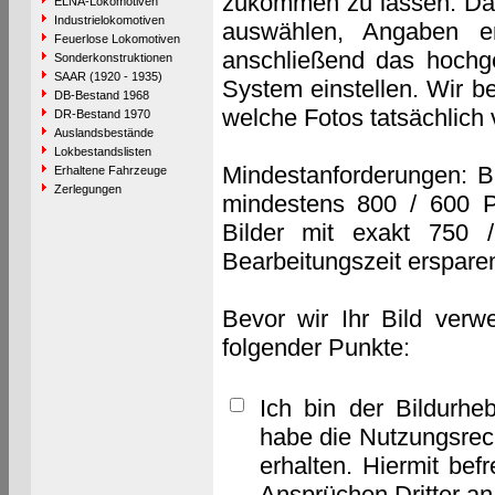
zukommen zu lassen. Das 
ELNA-Lokomotiven
Industrielokomotiven
auswählen, Angaben e
Feuerlose Lokomotiven
anschließend das hochge
Sonderkonstruktionen
SAAR (1920 - 1935)
System einstellen. Wir b
DB-Bestand 1968
welche Fotos tatsächlich
DR-Bestand 1970
Auslandsbestände
Lokbestandslisten
Mindestanforderungen: B
Erhaltene Fahrzeuge
Zerlegungen
mindestens 800 / 600 P
Bilder mit exakt 750 
Bearbeitungszeit erspare
Bevor wir Ihr Bild verw
folgender Punkte:
Ich bin der Bildurhe
habe die Nutzungsrec
erhalten. Hiermit bef
Ansprüchen Dritter a