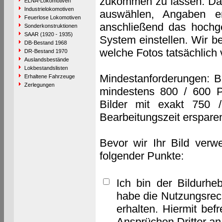
zukommen zu lassen. Das 
ELNA-Lokomotiven
Industrielokomotiven
auswählen, Angaben e
Feuerlose Lokomotiven
anschließend das hochge
Sonderkonstruktionen
SAAR (1920 - 1935)
System einstellen. Wir b
DB-Bestand 1968
welche Fotos tatsächlich
DR-Bestand 1970
Auslandsbestände
Lokbestandslisten
Mindestanforderungen: B
Erhaltene Fahrzeuge
Zerlegungen
mindestens 800 / 600 P
Bilder mit exakt 750 
Bearbeitungszeit erspare
Bevor wir Ihr Bild verw
folgender Punkte:
Ich bin der Bildurhe
habe die Nutzungsrec
erhalten. Hiermit bef
Ansprüchen Dritter a