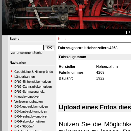
Suche
Home
Fahrzeugportrait Hohenzollern 4268
zur erweiterten Suche
Fahrzeugstamm
Navigation
Hersteller:
Hohenzollern
Geschichte & Hintergründe
Fabriknummer:
4268
Länderbahnen
Baujahr:
1922
DRG-Einheitslokomotiven
DRG-Zahnradlokomotiven
DRG-Schmalspurlok.
Kriegslokomotiven
Verlagerungsbauten
Upload eines Fotos die
DB-Neubaulokomotiven
DB-Umbaulokomotiven
DR-Neubaulokomotiven
DR-Rekolokomotiven
Nutzen Sie die Möglichke
DR - "6000er"