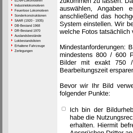
zukommen zu lassen. Das 
ELNA-Lokomotiven
Industrielokomotiven
auswählen, Angaben e
Feuerlose Lokomotiven
anschließend das hochge
Sonderkonstruktionen
SAAR (1920 - 1935)
System einstellen. Wir b
DB-Bestand 1968
welche Fotos tatsächlich
DR-Bestand 1970
Auslandsbestände
Lokbestandslisten
Mindestanforderungen: B
Erhaltene Fahrzeuge
Zerlegungen
mindestens 800 / 600 P
Bilder mit exakt 750 
Bearbeitungszeit erspare
Bevor wir Ihr Bild verw
folgender Punkte:
Ich bin der Bildurhe
habe die Nutzungsrec
erhalten. Hiermit bef
Ansprüchen Dritter a