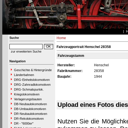
Suche
Home
Fahrzeugportrait Henschel 28358
zur erweiterten Suche
Fahrzeugstamm
Navigation
Hersteller:
Henschel
Geschichte & Hintergründe
Fabriknummer:
28358
Länderbahnen
Baujahr:
1944
DRG-Einheitslokomotiven
DRG-Zahnradlokomotiven
DRG-Schmalspurlok.
Kriegslokomotiven
Verlagerungsbauten
Upload eines Fotos die
DB-Neubaulokomotiven
DB-Umbaulokomotiven
DR-Neubaulokomotiven
DR-Rekolokomotiven
Nutzen Sie die Möglichke
DR - "6000er"