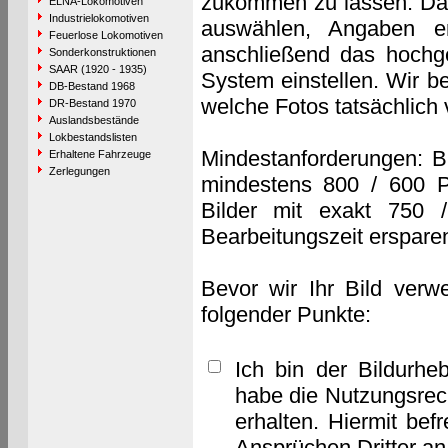
zukommen zu lassen. Das 
ELNA-Lokomotiven
Industrielokomotiven
auswählen, Angaben e
Feuerlose Lokomotiven
anschließend das hochge
Sonderkonstruktionen
SAAR (1920 - 1935)
System einstellen. Wir b
DB-Bestand 1968
welche Fotos tatsächlich
DR-Bestand 1970
Auslandsbestände
Lokbestandslisten
Mindestanforderungen: B
Erhaltene Fahrzeuge
Zerlegungen
mindestens 800 / 600 P
Bilder mit exakt 750 
Bearbeitungszeit erspare
Bevor wir Ihr Bild verw
folgender Punkte:
Ich bin der Bildurhe
habe die Nutzungsrec
erhalten. Hiermit bef
Ansprüchen Dritter a