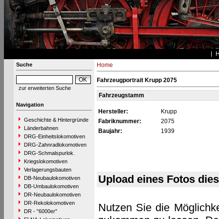
Suche
Home
Fahrzeugportrait Krupp 2075
zur erweiterten Suche
Fahrzeugstamm
Navigation
Hersteller:
Krupp
Geschichte & Hintergründe
Fabriknummer:
2075
Länderbahnen
Baujahr:
1939
DRG-Einheitslokomotiven
DRG-Zahnradlokomotiven
DRG-Schmalspurlok.
Kriegslokomotiven
Verlagerungsbauten
Upload eines Fotos die
DB-Neubaulokomotiven
DB-Umbaulokomotiven
DR-Neubaulokomotiven
DR-Rekolokomotiven
Nutzen Sie die Möglichke
DR - "6000er"