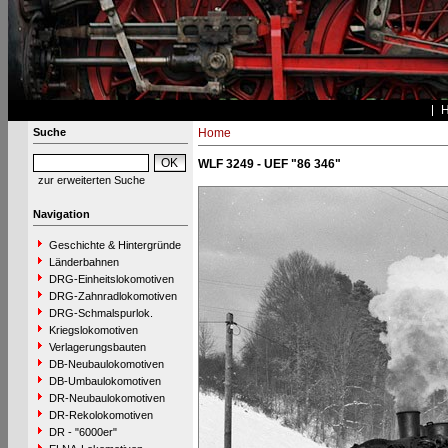
Suche
Home
WLF 3249 - UEF "86 346"
zur erweiterten Suche
Navigation
Geschichte & Hintergründe
Länderbahnen
DRG-Einheitslokomotiven
DRG-Zahnradlokomotiven
DRG-Schmalspurlok.
Kriegslokomotiven
Verlagerungsbauten
DB-Neubaulokomotiven
DB-Umbaulokomotiven
DR-Neubaulokomotiven
DR-Rekolokomotiven
DR - "6000er"