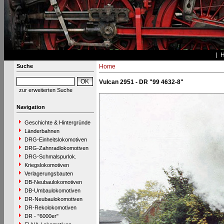
Suche
Home
Vulcan 2951 - DR "99 4632-8"
zur erweiterten Suche
Navigation
Geschichte & Hintergründe
Länderbahnen
DRG-Einheitslokomotiven
DRG-Zahnradlokomotiven
DRG-Schmalspurlok.
Kriegslokomotiven
Verlagerungsbauten
DB-Neubaulokomotiven
DB-Umbaulokomotiven
DR-Neubaulokomotiven
DR-Rekolokomotiven
DR - "6000er"