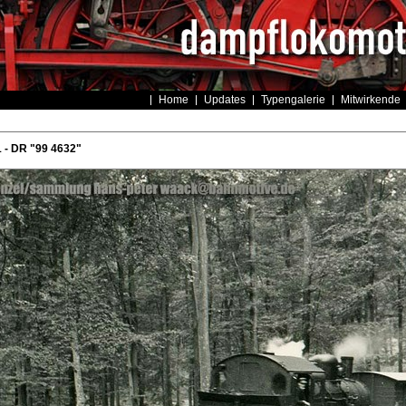
Home
Updates
Typengalerie
Mitwirkende
 - DR "99 4632"