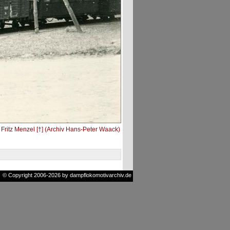
Fritz Menzel [†] (Archiv Hans-Peter Waack)
© Copyright 2006-2026 by dampflokomotivarchiv.de