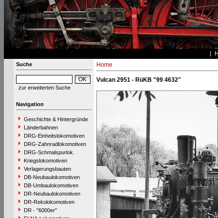
Suche
Home
Vulcan 2951 - RüKB "99 4632"
zur erweiterten Suche
Navigation
Geschichte & Hintergründe
Länderbahnen
DRG-Einheitslokomotiven
DRG-Zahnradlokomotiven
DRG-Schmalspurlok.
Kriegslokomotiven
Verlagerungsbauten
DB-Neubaulokomotiven
DB-Umbaulokomotiven
DR-Neubaulokomotiven
DR-Rekolokomotiven
DR - "6000er"