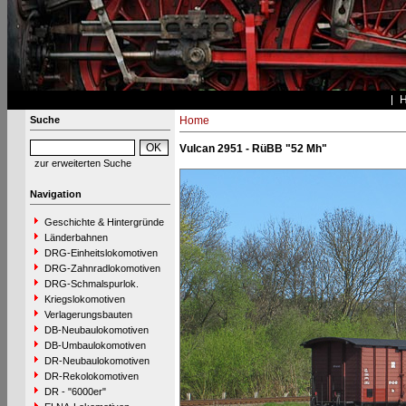
Suche
Home
Vulcan 2951 - RüBB "52 Mh"
zur erweiterten Suche
Navigation
Geschichte & Hintergründe
Länderbahnen
DRG-Einheitslokomotiven
DRG-Zahnradlokomotiven
DRG-Schmalspurlok.
Kriegslokomotiven
Verlagerungsbauten
DB-Neubaulokomotiven
DB-Umbaulokomotiven
DR-Neubaulokomotiven
DR-Rekolokomotiven
DR - "6000er"