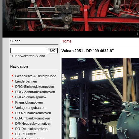
Suche
Home
Vulcan 2951 - DR "99 4632-8"
zur erweiterten Suche
Navigation
Geschichte & Hintergründe
Länderbahnen
DRG-Einheitslokomotiven
DRG-Zahnradlokomotiven
DRG-Schmalspurlok.
Kriegslokomotiven
Verlagerungsbauten
DB-Neubaulokomotiven
DB-Umbaulokomotiven
DR-Neubaulokomotiven
DR-Rekolokomotiven
DR - "6000er"