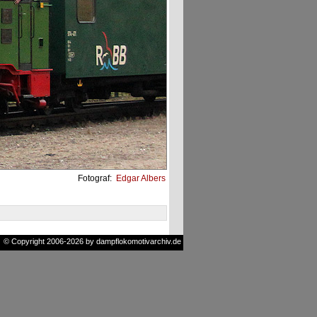
Fotograf:
Edgar Albers
© Copyright 2006-2026 by dampflokomotivarchiv.de