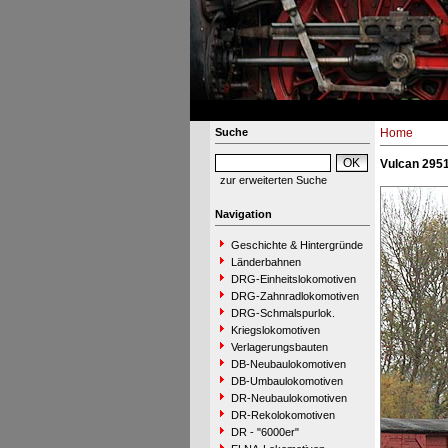
Suche
Home
Vulcan 295
zur erweiterten Suche
Navigation
Geschichte & Hintergründe
Länderbahnen
DRG-Einheitslokomotiven
DRG-Zahnradlokomotiven
DRG-Schmalspurlok.
Kriegslokomotiven
Verlagerungsbauten
DB-Neubaulokomotiven
DB-Umbaulokomotiven
DR-Neubaulokomotiven
DR-Rekolokomotiven
DR - "6000er"