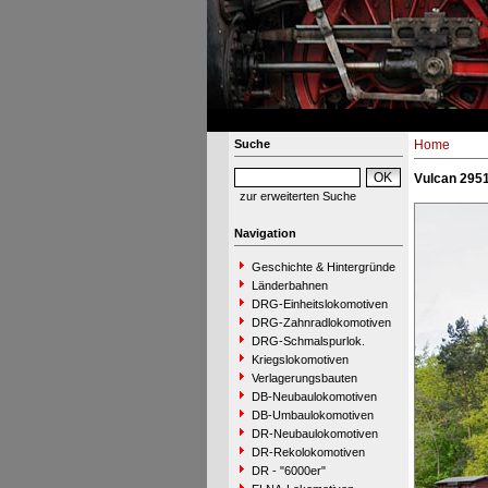
Suche
Home
Vulcan 2951
zur erweiterten Suche
Navigation
Geschichte & Hintergründe
Länderbahnen
DRG-Einheitslokomotiven
DRG-Zahnradlokomotiven
DRG-Schmalspurlok.
Kriegslokomotiven
Verlagerungsbauten
DB-Neubaulokomotiven
DB-Umbaulokomotiven
DR-Neubaulokomotiven
DR-Rekolokomotiven
DR - "6000er"