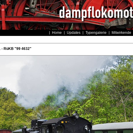
Home
Updates
Typengalerie
Mitwirkende
 - RüKB "99 4632"