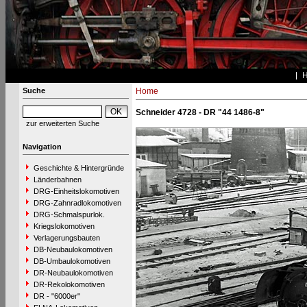
Suche
Home
Schneider 4728 - DR "44 1486-8"
zur erweiterten Suche
Navigation
Geschichte & Hintergründe
Länderbahnen
DRG-Einheitslokomotiven
DRG-Zahnradlokomotiven
DRG-Schmalspurlok.
Kriegslokomotiven
Verlagerungsbauten
DB-Neubaulokomotiven
DB-Umbaulokomotiven
DR-Neubaulokomotiven
DR-Rekolokomotiven
DR - "6000er"