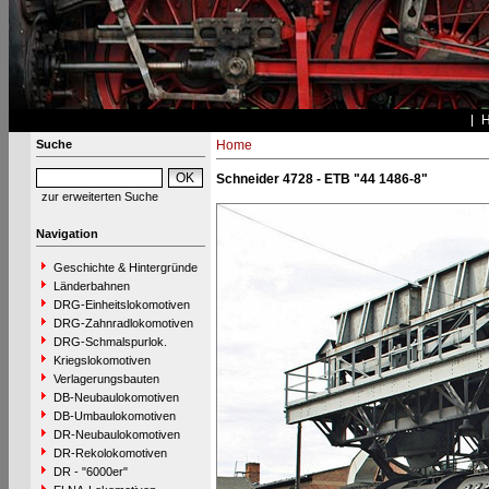
Suche
Home
Schneider 4728 - ETB "44 1486-8"
zur erweiterten Suche
Navigation
Geschichte & Hintergründe
Länderbahnen
DRG-Einheitslokomotiven
DRG-Zahnradlokomotiven
DRG-Schmalspurlok.
Kriegslokomotiven
Verlagerungsbauten
DB-Neubaulokomotiven
DB-Umbaulokomotiven
DR-Neubaulokomotiven
DR-Rekolokomotiven
DR - "6000er"