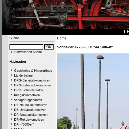
Suche
Home
Schneider 4728 - ETB "44 1486-8"
zur erweiterten Suche
Navigation
Geschichte & Hintergründe
Länderbahnen
DRG-Einheitslokomotiven
DRG-Zahnradlokomotiven
DRG-Schmalspurlok.
Kriegslokomotiven
Verlagerungsbauten
DB-Neubaulokomotiven
DB-Umbaulokomotiven
DR-Neubaulokomotiven
DR-Rekolokomotiven
DR - "6000er"