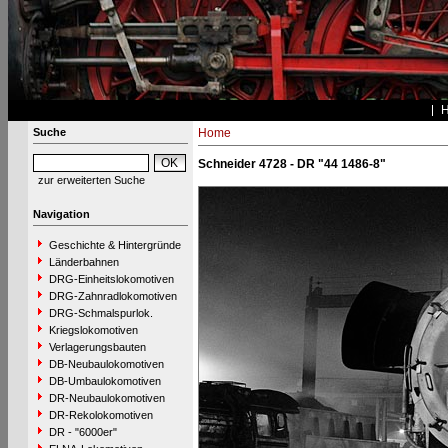
Suche
Home
Schneider 4728 - DR "44 1486-8"
zur erweiterten Suche
Navigation
Geschichte & Hintergründe
Länderbahnen
DRG-Einheitslokomotiven
DRG-Zahnradlokomotiven
DRG-Schmalspurlok.
Kriegslokomotiven
Verlagerungsbauten
DB-Neubaulokomotiven
DB-Umbaulokomotiven
DR-Neubaulokomotiven
DR-Rekolokomotiven
DR - "6000er"