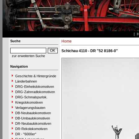
Suche
Home
Schichau 4110 - DR "52 8186-0"
zur erweiterten Suche
Navigation
Geschichte & Hintergründe
Länderbahnen
DRG-Einheitslokomotiven
DRG-Zahnradlokomotiven
DRG-Schmalspurlok.
Kriegslokomotiven
Verlagerungsbauten
DB-Neubaulokomotiven
DB-Umbaulokomotiven
DR-Neubaulokomotiven
DR-Rekolokomotiven
DR - "6000er"