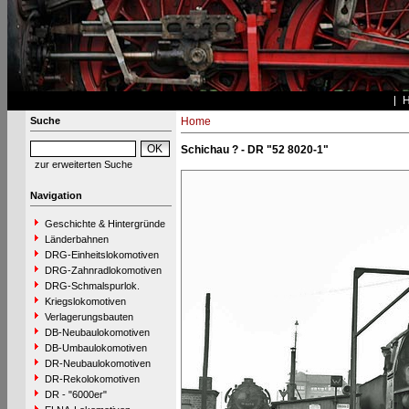
Suche
Home
Schichau ? - DR "52 8020-1"
zur erweiterten Suche
Navigation
Geschichte & Hintergründe
Länderbahnen
DRG-Einheitslokomotiven
DRG-Zahnradlokomotiven
DRG-Schmalspurlok.
Kriegslokomotiven
Verlagerungsbauten
DB-Neubaulokomotiven
DB-Umbaulokomotiven
DR-Neubaulokomotiven
DR-Rekolokomotiven
DR - "6000er"