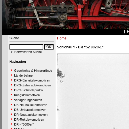
Suche
Home
Schichau ? - DR "52 8020-1"
zur erweiterten Suche
Navigation
Geschichte & Hintergründe
Länderbahnen
DRG-Einheitslokomotiven
DRG-Zahnradlokomotiven
DRG-Schmalspurlok.
Kriegslokomotiven
Verlagerungsbauten
DB-Neubaulokomotiven
DB-Umbaulokomotiven
DR-Neubaulokomotiven
DR-Rekolokomotiven
DR - "6000er"