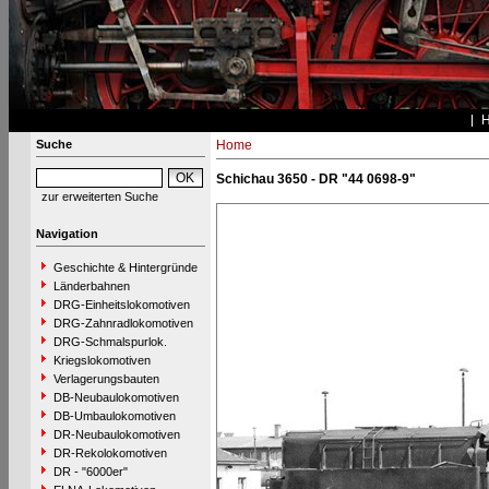
Suche
Home
Schichau 3650 - DR "44 0698-9"
zur erweiterten Suche
Navigation
Geschichte & Hintergründe
Länderbahnen
DRG-Einheitslokomotiven
DRG-Zahnradlokomotiven
DRG-Schmalspurlok.
Kriegslokomotiven
Verlagerungsbauten
DB-Neubaulokomotiven
DB-Umbaulokomotiven
DR-Neubaulokomotiven
DR-Rekolokomotiven
DR - "6000er"