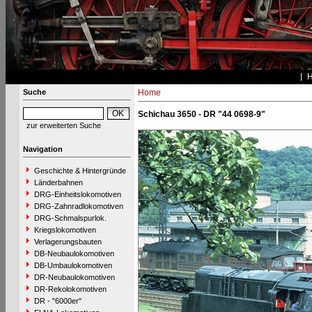
Suche
Home
Schichau 3650 - DR "44 0698-9"
zur erweiterten Suche
Navigation
Geschichte & Hintergründe
Länderbahnen
DRG-Einheitslokomotiven
DRG-Zahnradlokomotiven
DRG-Schmalspurlok.
Kriegslokomotiven
Verlagerungsbauten
DB-Neubaulokomotiven
DB-Umbaulokomotiven
DR-Neubaulokomotiven
DR-Rekolokomotiven
DR - "6000er"