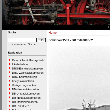
Suche
Home
Schichau 3539 - DR "50 0006-2"
zur erweiterten Suche
Navigation
Geschichte & Hintergründe
Länderbahnen
DRG-Einheitslokomotiven
DRG-Zahnradlokomotiven
DRG-Schmalspurlok.
Kriegslokomotiven
Verlagerungsbauten
DB-Neubaulokomotiven
DB-Umbaulokomotiven
DR-Neubaulokomotiven
DR-Rekolokomotiven
DR - "6000er"