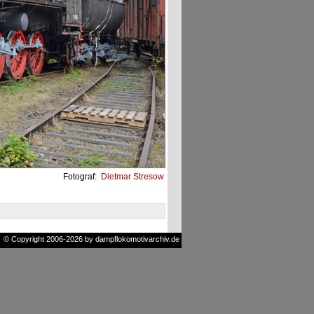
Fotograf:
Dietmar Stresow
© Copyright 2006-2026 by dampflokomotivarchiv.de