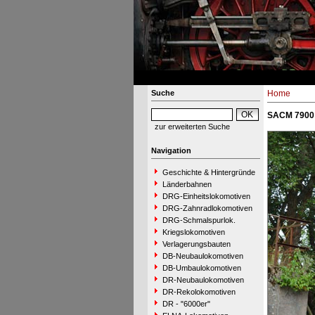
Suche
Home
SACM 7900 -
zur erweiterten Suche
Navigation
Geschichte & Hintergründe
Länderbahnen
DRG-Einheitslokomotiven
DRG-Zahnradlokomotiven
DRG-Schmalspurlok.
Kriegslokomotiven
Verlagerungsbauten
DB-Neubaulokomotiven
DB-Umbaulokomotiven
DR-Neubaulokomotiven
DR-Rekolokomotiven
DR - "6000er"