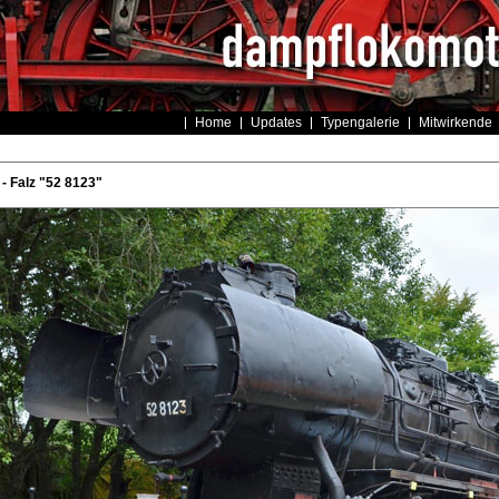
Home
Updates
Typengalerie
Mitwirkende
 Falz "52 8123"