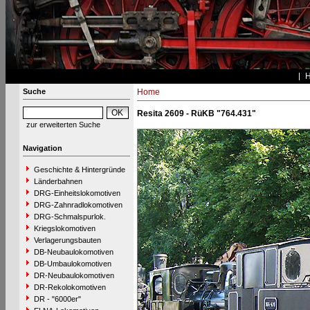
Suche
Home
Resita 2609 - RüKB "764.431"
zur erweiterten Suche
Navigation
Geschichte & Hintergründe
Länderbahnen
DRG-Einheitslokomotiven
DRG-Zahnradlokomotiven
DRG-Schmalspurlok.
Kriegslokomotiven
Verlagerungsbauten
DB-Neubaulokomotiven
DB-Umbaulokomotiven
DR-Neubaulokomotiven
DR-Rekolokomotiven
DR - "6000er"