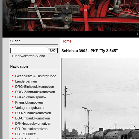
Suche
Home
Schichau 3902 - PKP "Ty 2-545"
zur erweiterten Suche
Navigation
Geschichte & Hintergründe
Länderbahnen
DRG-Einheitslokomotiven
DRG-Zahnradlokomotiven
DRG-Schmalspurlok.
Kriegslokomotiven
Verlagerungsbauten
DB-Neubaulokomotiven
DB-Umbaulokomotiven
DR-Neubaulokomotiven
DR-Rekolokomotiven
DR - "6000er"