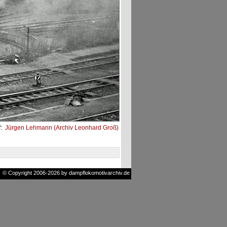
f:
Jürgen Lehmann (Archiv Leonhard Groß)
© Copyright 2006-2026 by dampflokomotivarchiv.de