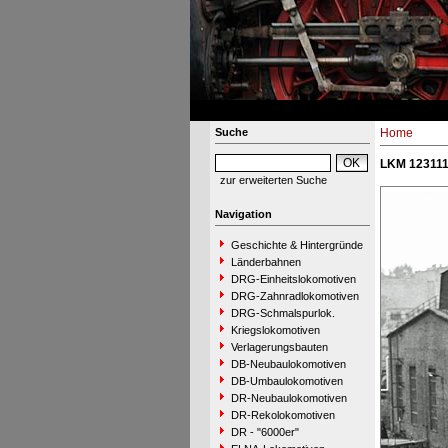
Suche
Home
LKM 123111 
zur erweiterten Suche
Navigation
Geschichte & Hintergründe
Länderbahnen
DRG-Einheitslokomotiven
DRG-Zahnradlokomotiven
DRG-Schmalspurlok.
Kriegslokomotiven
Verlagerungsbauten
DB-Neubaulokomotiven
DB-Umbaulokomotiven
DR-Neubaulokomotiven
DR-Rekolokomotiven
DR - "6000er"