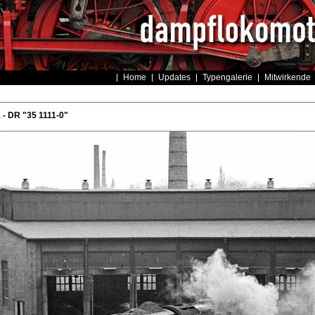
Home
Updates
Typengalerie
Mitwirkende
- DR "35 1111-0"