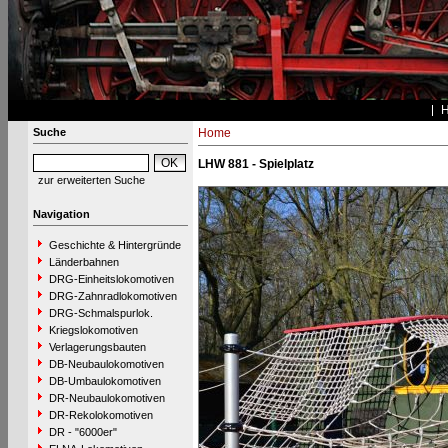
Suche
Home
LHW 881 - Spielplatz
zur erweiterten Suche
Navigation
Geschichte & Hintergründe
Länderbahnen
DRG-Einheitslokomotiven
DRG-Zahnradlokomotiven
DRG-Schmalspurlok.
Kriegslokomotiven
Verlagerungsbauten
DB-Neubaulokomotiven
DB-Umbaulokomotiven
DR-Neubaulokomotiven
DR-Rekolokomotiven
DR - "6000er"