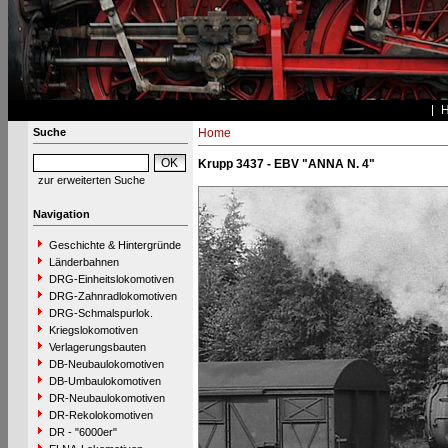
Suche
Home
Krupp 3437 - EBV "ANNA N. 4"
zur erweiterten Suche
Navigation
Geschichte & Hintergründe
Länderbahnen
DRG-Einheitslokomotiven
DRG-Zahnradlokomotiven
DRG-Schmalspurlok.
Kriegslokomotiven
Verlagerungsbauten
DB-Neubaulokomotiven
DB-Umbaulokomotiven
DR-Neubaulokomotiven
DR-Rekolokomotiven
DR - "6000er"