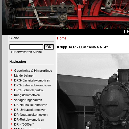
Suche
Home
Krupp 3437 - EBV "ANNA N. 4"
zur erweiterten Suche
Navigation
Geschichte & Hintergründe
Länderbahnen
DRG-Einheitslokomotiven
DRG-Zahnradlokomotiven
DRG-Schmalspurlok.
Kriegslokomotiven
Verlagerungsbauten
DB-Neubaulokomotiven
DB-Umbaulokomotiven
DR-Neubaulokomotiven
DR-Rekolokomotiven
DR - "6000er"