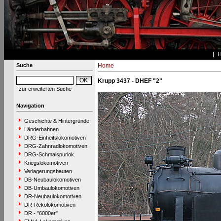
Suche
Home
Krupp 3437 - DHEF "2"
zur erweiterten Suche
Navigation
Geschichte & Hintergründe
Länderbahnen
DRG-Einheitslokomotiven
DRG-Zahnradlokomotiven
DRG-Schmalspurlok.
Kriegslokomotiven
Verlagerungsbauten
DB-Neubaulokomotiven
DB-Umbaulokomotiven
DR-Neubaulokomotiven
DR-Rekolokomotiven
DR - "6000er"