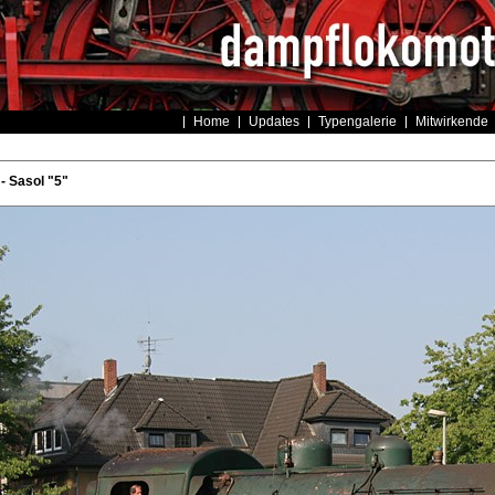
Home
Updates
Typengalerie
Mitwirkende
- Sasol "5"