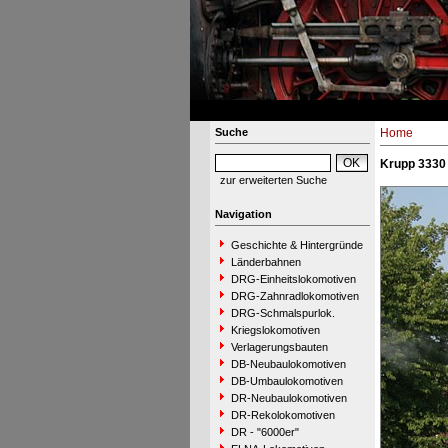
Suche
Home
Krupp 3330 
zur erweiterten Suche
Navigation
Geschichte & Hintergründe
Länderbahnen
DRG-Einheitslokomotiven
DRG-Zahnradlokomotiven
DRG-Schmalspurlok.
Kriegslokomotiven
Verlagerungsbauten
DB-Neubaulokomotiven
DB-Umbaulokomotiven
DR-Neubaulokomotiven
DR-Rekolokomotiven
DR - "6000er"