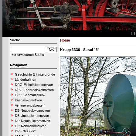
Suche
Home
Krupp 3330 - Sasol "5"
zur erweiterten Suche
Navigation
Geschichte & Hintergründe
Länderbahnen
DRG-Einheitslokomotiven
DRG-Zahnradlokomotiven
DRG-Schmalspurlok.
Kriegslokomotiven
Verlagerungsbauten
DB-Neubaulokomotiven
DB-Umbaulokomotiven
DR-Neubaulokomotiven
DR-Rekolokomotiven
DR - "6000er"