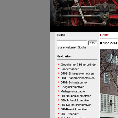
Suche
Home
Krupp 2741 
zur erweiterten Suche
Navigation
Geschichte & Hintergründe
Länderbahnen
DRG-Einheitslokomotiven
DRG-Zahnradlokomotiven
DRG-Schmalspurlok.
Kriegslokomotiven
Verlagerungsbauten
DB-Neubaulokomotiven
DB-Umbaulokomotiven
DR-Neubaulokomotiven
DR-Rekolokomotiven
DR - "6000er"