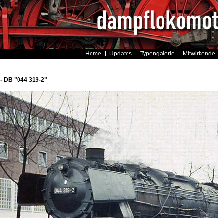
Home
Updates
Typengalerie
Mitwirkende
- DB "044 319-2"