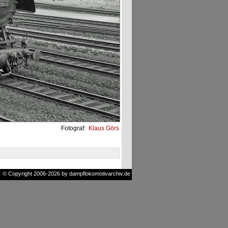
Fotograf:
Klaus Görs
© Copyright 2006-2026 by dampflokomotivarchiv.de