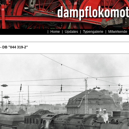
Home
Updates
Typengalerie
Mitwirkende
- DB "044 319-2"