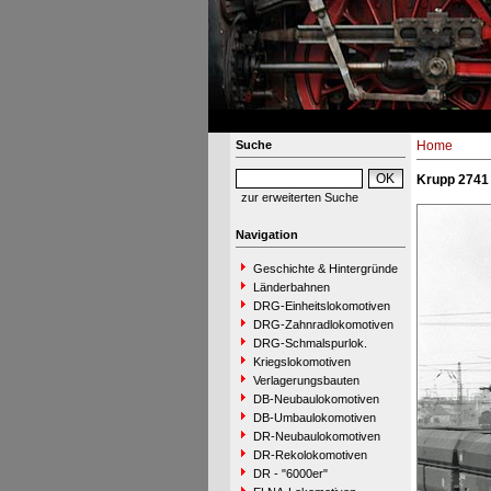
Suche
Home
Krupp 2741 
zur erweiterten Suche
Navigation
Geschichte & Hintergründe
Länderbahnen
DRG-Einheitslokomotiven
DRG-Zahnradlokomotiven
DRG-Schmalspurlok.
Kriegslokomotiven
Verlagerungsbauten
DB-Neubaulokomotiven
DB-Umbaulokomotiven
DR-Neubaulokomotiven
DR-Rekolokomotiven
DR - "6000er"