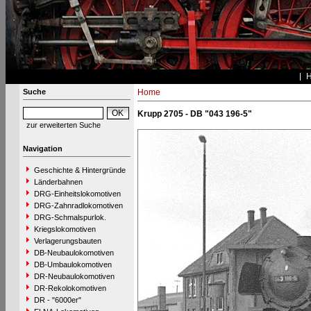
Suche
Home
Krupp 2705 - DB "043 196-5"
zur erweiterten Suche
Navigation
Geschichte & Hintergründe
Länderbahnen
DRG-Einheitslokomotiven
DRG-Zahnradlokomotiven
DRG-Schmalspurlok.
Kriegslokomotiven
Verlagerungsbauten
DB-Neubaulokomotiven
DB-Umbaulokomotiven
DR-Neubaulokomotiven
DR-Rekolokomotiven
DR - "6000er"