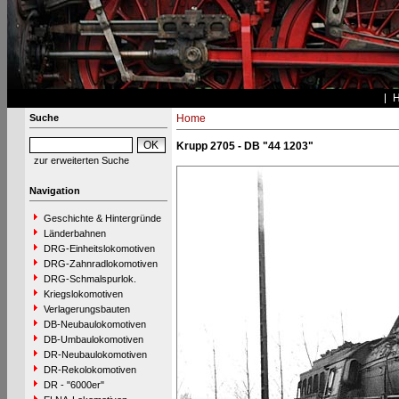
Suche
Home
Krupp 2705 - DB "44 1203"
zur erweiterten Suche
Navigation
Geschichte & Hintergründe
Länderbahnen
DRG-Einheitslokomotiven
DRG-Zahnradlokomotiven
DRG-Schmalspurlok.
Kriegslokomotiven
Verlagerungsbauten
DB-Neubaulokomotiven
DB-Umbaulokomotiven
DR-Neubaulokomotiven
DR-Rekolokomotiven
DR - "6000er"