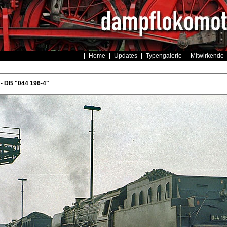
Home
Updates
Typengalerie
Mitwirkende
- DB "044 196-4"