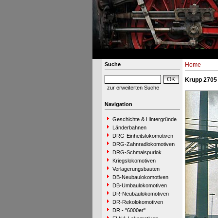
Suche
Home
Krupp 2705 
zur erweiterten Suche
Navigation
Geschichte & Hintergründe
Länderbahnen
DRG-Einheitslokomotiven
DRG-Zahnradlokomotiven
DRG-Schmalspurlok.
Kriegslokomotiven
Verlagerungsbauten
DB-Neubaulokomotiven
DB-Umbaulokomotiven
DR-Neubaulokomotiven
DR-Rekolokomotiven
DR - "6000er"