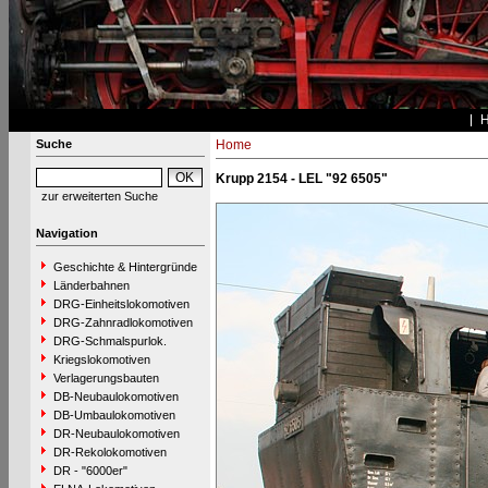
Suche
Home
Krupp 2154 - LEL "92 6505"
zur erweiterten Suche
Navigation
Geschichte & Hintergründe
Länderbahnen
DRG-Einheitslokomotiven
DRG-Zahnradlokomotiven
DRG-Schmalspurlok.
Kriegslokomotiven
Verlagerungsbauten
DB-Neubaulokomotiven
DB-Umbaulokomotiven
DR-Neubaulokomotiven
DR-Rekolokomotiven
DR - "6000er"