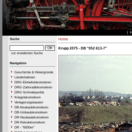
Suche
Home
Krupp 2075 - DB "052 613-7"
zur erweiterten Suche
Navigation
Geschichte & Hintergründe
Länderbahnen
DRG-Einheitslokomotiven
DRG-Zahnradlokomotiven
DRG-Schmalspurlok.
Kriegslokomotiven
Verlagerungsbauten
DB-Neubaulokomotiven
DB-Umbaulokomotiven
DR-Neubaulokomotiven
DR-Rekolokomotiven
DR - "6000er"