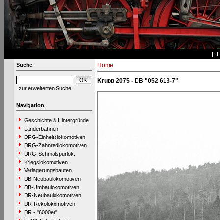
Suche
Home
Krupp 2075 - DB "052 613-7"
zur erweiterten Suche
Navigation
Geschichte & Hintergründe
Länderbahnen
DRG-Einheitslokomotiven
DRG-Zahnradlokomotiven
DRG-Schmalspurlok.
Kriegslokomotiven
Verlagerungsbauten
DB-Neubaulokomotiven
DB-Umbaulokomotiven
DR-Neubaulokomotiven
DR-Rekolokomotiven
DR - "6000er"