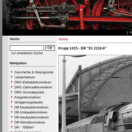
Suche
Home
Krupp 1415 - DR "01 2118-6"
zur erweiterten Suche
Navigation
Geschichte & Hintergründe
Länderbahnen
DRG-Einheitslokomotiven
DRG-Zahnradlokomotiven
DRG-Schmalspurlok.
Kriegslokomotiven
Verlagerungsbauten
DB-Neubaulokomotiven
DB-Umbaulokomotiven
DR-Neubaulokomotiven
DR-Rekolokomotiven
DR - "6000er"