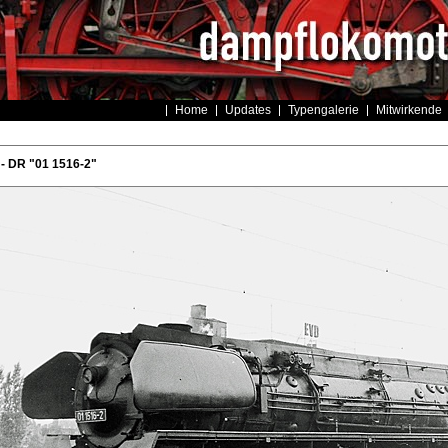
Home
Updates
Typengalerie
Mitwirkende
- DR "01 1516-2"