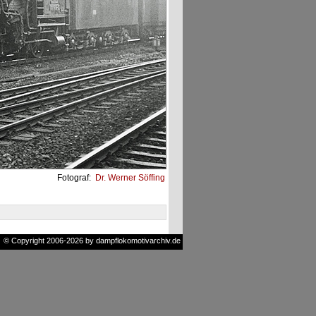
Fotograf:
Dr. Werner Söffing
© Copyright 2006-2026 by dampflokomotivarchiv.de