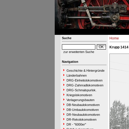
Suche
Home
Krupp 1414 
zur erweiterten Suche
Navigation
Geschichte & Hintergründe
Länderbahnen
DRG-Einheitslokomotiven
DRG-Zahnradlokomotiven
DRG-Schmalspurlok.
Kriegslokomotiven
Verlagerungsbauten
DB-Neubaulokomotiven
DB-Umbaulokomotiven
DR-Neubaulokomotiven
DR-Rekolokomotiven
DR - "6000er"