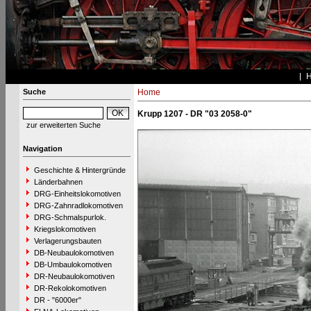
Suche
Home
Krupp 1207 - DR "03 2058-0"
zur erweiterten Suche
Navigation
Geschichte & Hintergründe
Länderbahnen
DRG-Einheitslokomotiven
DRG-Zahnradlokomotiven
DRG-Schmalspurlok.
Kriegslokomotiven
Verlagerungsbauten
DB-Neubaulokomotiven
DB-Umbaulokomotiven
DR-Neubaulokomotiven
DR-Rekolokomotiven
DR - "6000er"