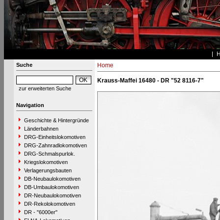
Suche
Home
Krauss-Maffei 16480 - DR "52 8116-7"
zur erweiterten Suche
Navigation
Geschichte & Hintergründe
Länderbahnen
DRG-Einheitslokomotiven
DRG-Zahnradlokomotiven
DRG-Schmalspurlok.
Kriegslokomotiven
Verlagerungsbauten
DB-Neubaulokomotiven
DB-Umbaulokomotiven
DR-Neubaulokomotiven
DR-Rekolokomotiven
DR - "6000er"